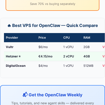
Save 70% vs buying separately
🔥 Best VPS for OpenClaw — Quick Compare
Provider
Price
CPU
RAM
Vultr
$6/mo
1 vCPU
2GB
V
Hetzner
⭐
€4.15/mo
2 vCPU
4GB
V
DigitalOcean
$4/mo
1 vCPU
512MB
V
📬 Get the OpenClaw Weekly
Tips, tutorials, and new agent skills — delivered every