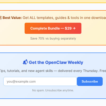
💰
Best Value:
Get ALL templates, guides & tools in one downloa
Complete Bundle — $29 →
Save 70% vs buying separately
📬 Get the OpenClaw Weekly
Tips, tutorials, and new agent skills — delivered every Thursday. Free
Subscribe
No spam. Unsubscribe anytime.