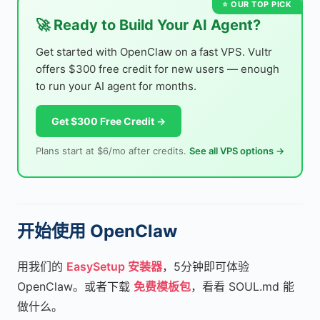
🚀 Ready to Build Your AI Agent?
Get started with OpenClaw on a fast VPS. Vultr
offers $300 free credit for new users — enough
to run your AI agent for months.
Get $300 Free Credit →
Plans start at $6/mo after credits.
See all VPS options →
开始使用 OpenClaw
用我们的
EasySetup 安装器
，5分钟即可体验
OpenClaw。或者下载
免费模板包
，看看 SOUL.md 能
做什么。