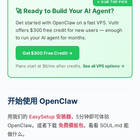
🚀 Ready to Build Your AI Agent?
Get started with OpenClaw on a fast VPS. Vultr
offers $300 free credit for new users — enough
to run your AI agent for months.
Get $300 Free Credit →
Plans start at $6/mo after credits.
See all VPS options →
开始使用 OpenClaw
用我们的
EasySetup 安装器
，5分钟即可体验
OpenClaw。或者下载
免费模板包
，看看 SOUL.md 能
做什么。