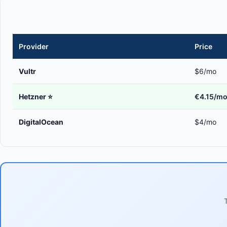
Provider
Price
Vultr
$6/mo
Hetzner
⭐
€4.15/m
DigitalOcean
$4/mo