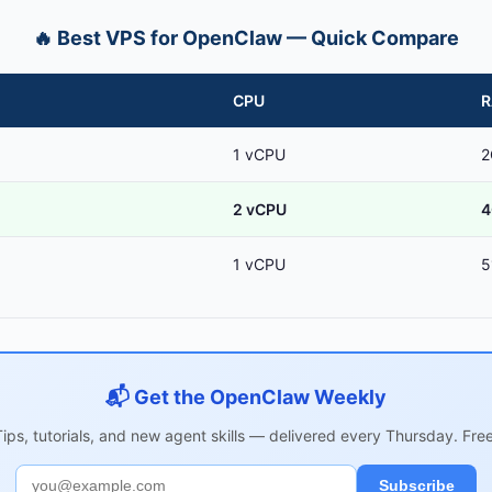
🔥 Best VPS for OpenClaw — Quick Compare
CPU
1 vCPU
2
o
2 vCPU
4
1 vCPU
5
📬 Get the OpenClaw Weekly
Tips, tutorials, and new agent skills — delivered every Thursday. Free
Subscribe