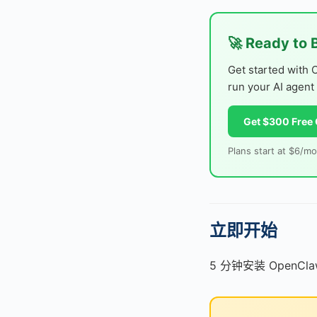
🚀 Ready to 
Get started with 
run your AI agent
Get $300 Free 
Plans start at $6/mo
立即开始
5 分钟安装 OpenCl