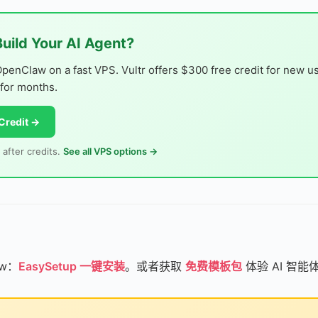
Build Your AI Agent?
OpenClaw on a fast VPS. Vultr offers $300 free credit for new 
 for months.
Credit →
 after credits.
See all VPS options →
aw：
EasySetup 一键安装
。或者获取
免费模板包
体验 AI 智