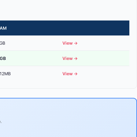
RAM
GB
View →
GB
View →
12MB
View →
.