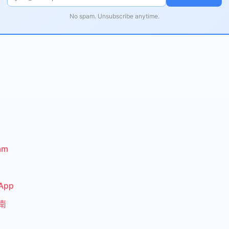
No spam. Unsubscribe anytime.
am
App
指南