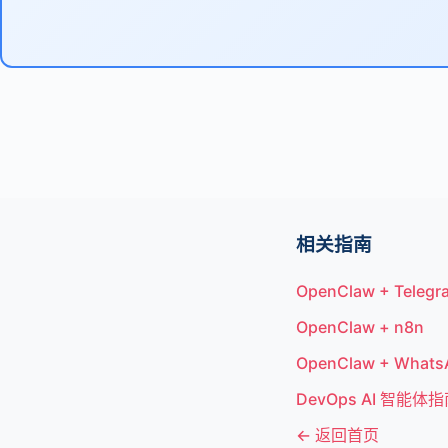
相关指南
OpenClaw + Telegr
OpenClaw + n8n
OpenClaw + Whats
DevOps AI 智能体
← 返回首页