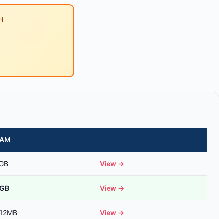
d
RAM
GB
View →
GB
View →
12MB
View →