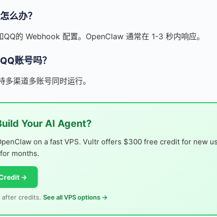
怎么办？
的 Webhook 配置。OpenClaw 通常在 1-3 秒内响应。
QQ账号吗？
 支持多渠道多账号同时运行。
Build Your AI Agent?
OpenClaw on a fast VPS. Vultr offers $300 free credit for new 
 for months.
Credit →
 after credits.
See all VPS options →