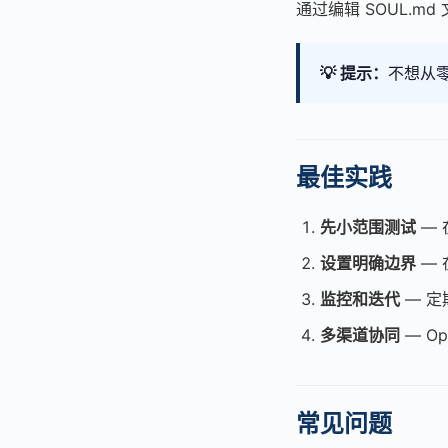
通过编辑 SOUL.
💡 提示：
不想从零
最佳实践
先小范围测试
— 
设置明确边界
— 
监控和迭代
— 定
多渠道协同
— O
常见问题