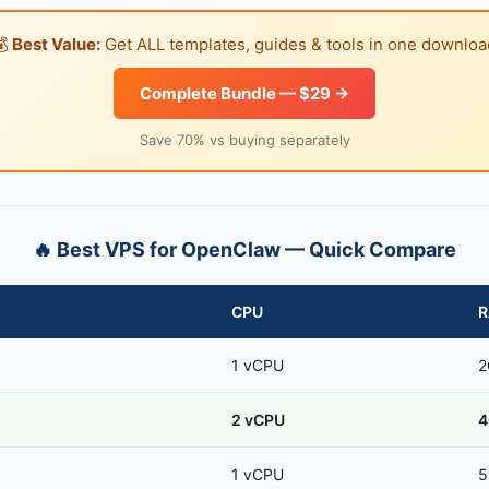
💰
Best Value:
Get ALL templates, guides & tools in one downloa
Complete Bundle — $29 →
Save 70% vs buying separately
🔥 Best VPS for OpenClaw — Quick Compare
CPU
1 vCPU
2
o
2 vCPU
4
1 vCPU
5