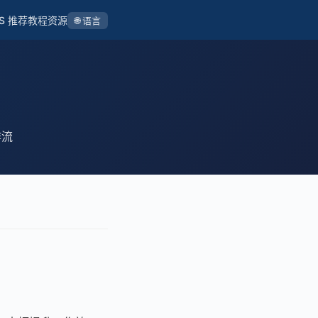
S 推荐
教程
资源
🌐 语言
作流