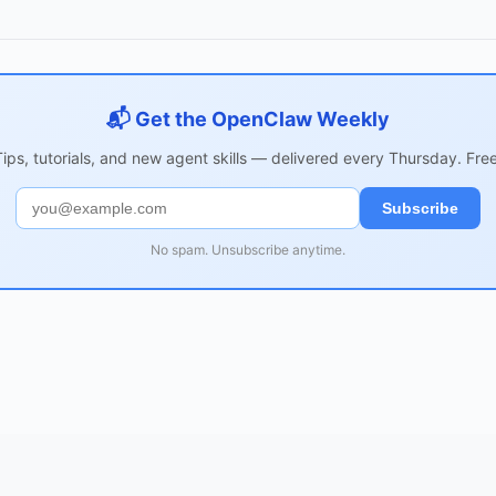
📬 Get the OpenClaw Weekly
Tips, tutorials, and new agent skills — delivered every Thursday. Free
Subscribe
No spam. Unsubscribe anytime.