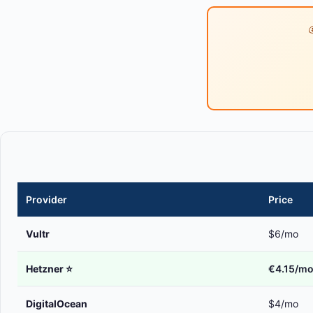
Provider
Price
Vultr
$6/mo
Hetzner
⭐
€4.15/m
DigitalOcean
$4/mo