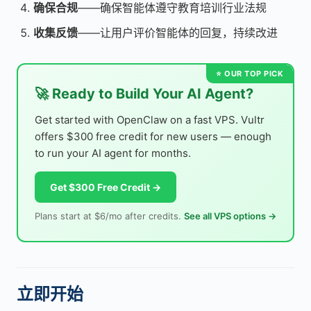
确保合规
——确保智能体遵守教育培训行业法规
收集反馈
——让用户评价智能体的回复，持续改进
🚀 Ready to Build Your AI Agent?
Get started with OpenClaw on a fast VPS. Vultr
offers $300 free credit for new users — enough
to run your AI agent for months.
Get $300 Free Credit →
Plans start at $6/mo after credits.
See all VPS options →
立即开始