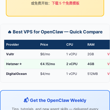
或免费开始：
下载 5 个免费模板
🔥 Best VPS for OpenClaw — Quick Compare
Provider
Price
CPU
RAM
Vultr
$6/mo
1 vCPU
2GB
V
Hetzner
⭐
€4.15/mo
2 vCPU
4GB
V
DigitalOcean
$4/mo
1 vCPU
512MB
V
📬 Get the OpenClaw Weekly
Tips, tutorials, and new agent skills — delivered every