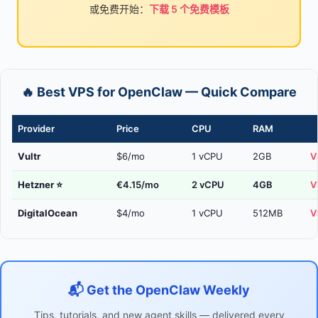
或免费开始：
下载 5 个免费模板
🔥 Best VPS for OpenClaw — Quick Compare
Provider
Price
CPU
RAM
Vultr
$6/mo
1 vCPU
2GB
V
Hetzner
⭐
€4.15/mo
2 vCPU
4GB
V
DigitalOcean
$4/mo
1 vCPU
512MB
V
📬 Get the OpenClaw Weekly
Tips, tutorials, and new agent skills — delivered every