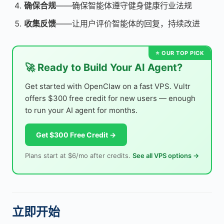
确保合规
——确保智能体遵守健身健康行业法规
收集反馈
——让用户评价智能体的回复，持续改进
🚀 Ready to Build Your AI Agent?
Get started with OpenClaw on a fast VPS. Vultr
offers $300 free credit for new users — enough
to run your AI agent for months.
Get $300 Free Credit →
Plans start at $6/mo after credits.
See all VPS options →
立即开始