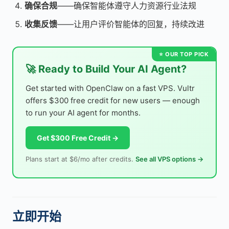
确保合规
——确保智能体遵守人力资源行业法规
收集反馈
——让用户评价智能体的回复，持续改进
🚀 Ready to Build Your AI Agent?
Get started with OpenClaw on a fast VPS. Vultr
offers $300 free credit for new users — enough
to run your AI agent for months.
Get $300 Free Credit →
Plans start at $6/mo after credits.
See all VPS options →
立即开始