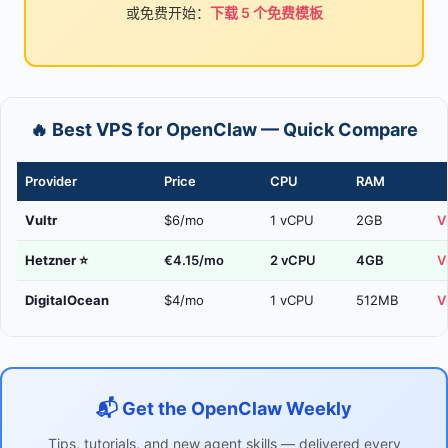
或免费开始：
下载 5 个免费模板
🔥 Best VPS for OpenClaw — Quick Compare
Provider
Price
CPU
RAM
Vultr
$6/mo
1 vCPU
2GB
V
Hetzner
⭐
€4.15/mo
2 vCPU
4GB
V
DigitalOcean
$4/mo
1 vCPU
512MB
V
📬 Get the OpenClaw Weekly
Tips, tutorials, and new agent skills — delivered every