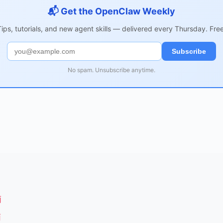
📬 Get the OpenClaw Weekly
Tips, tutorials, and new agent skills — delivered every Thursday. Free
Subscribe
No spam. Unsubscribe anytime.
南
南