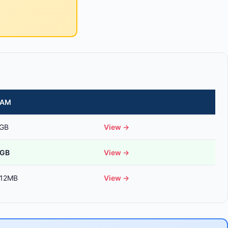
RAM
GB
View →
GB
View →
12MB
View →