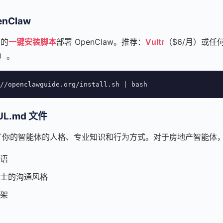
nClaw
们的
一键安装脚本
部署 OpenClaw。推荐：
Vultr
（$6/月）或任何 U
上）。
//openclawguide.org/install.sh | bash
L.md 文件
定义了你的智能体的人格、专业知识和行为方式。对于房地产智能体
语
士的沟通风格
架