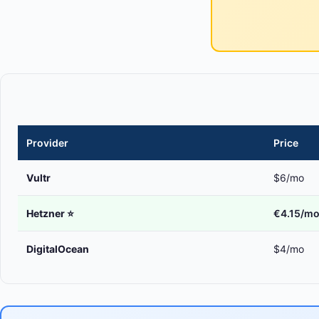
Provider
Price
Vultr
$6/mo
Hetzner
⭐
€4.15/m
DigitalOcean
$4/mo