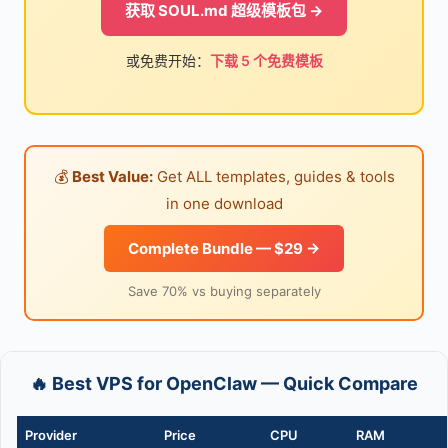
获取 SOUL.md 超级模板包 →
或免费开始：
下载 5 个免费模板
💰
Best Value:
Get ALL templates, guides & tools
in one download
Complete Bundle — $29 →
Save 70% vs buying separately
🔥 Best VPS for OpenClaw — Quick Compare
Provider
Price
CPU
RAM