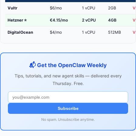
Vultr
$6/mo
1 vCPU
2GB
V
Hetzner
⭐
€4.15/mo
2 vCPU
4GB
V
DigitalOcean
$4/mo
1 vCPU
512MB
V
📬 Get the OpenClaw Weekly
Tips, tutorials, and new agent skills — delivered every
Thursday. Free.
Subscribe
No spam. Unsubscribe anytime.