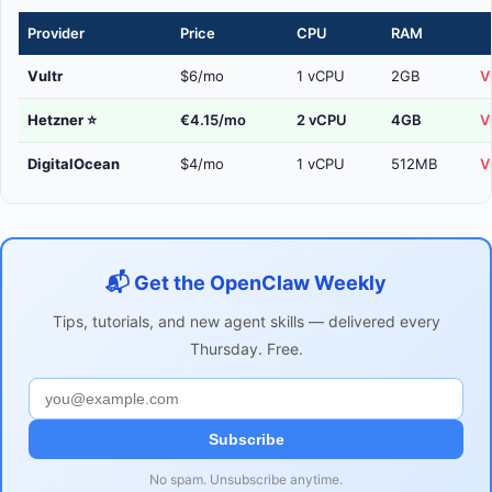
Provider
Price
CPU
RAM
Vultr
$6/mo
1 vCPU
2GB
V
Hetzner
⭐
€4.15/mo
2 vCPU
4GB
V
DigitalOcean
$4/mo
1 vCPU
512MB
V
📬 Get the OpenClaw Weekly
Tips, tutorials, and new agent skills — delivered every
Thursday. Free.
Subscribe
No spam. Unsubscribe anytime.