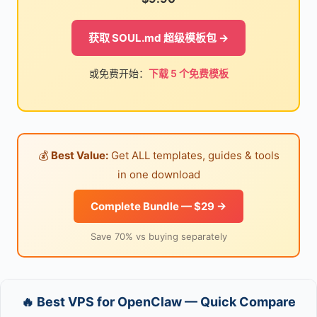
获取 SOUL.md 超级模板包 →
或免费开始：
下载 5 个免费模板
💰
Best Value:
Get ALL templates, guides & tools
in one download
Complete Bundle — $29 →
Save 70% vs buying separately
🔥 Best VPS for OpenClaw — Quick Compare