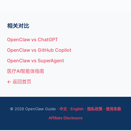
相关对比
OpenClaw vs ChatGPT
OpenClaw vs GitHub Copilot
OpenClaw vs SuperAgent
医疗AI智能体指南
← 返回首页
© 2026 OpenClaw Guide ·
中文
·
English
·
隐私政策
·
使用条款
Affiliate Disclosure