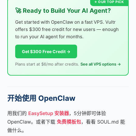
🚀 Ready to Build Your AI Agent?
Get started with OpenClaw on a fast VPS. Vultr
offers $300 free credit for new users — enough
to run your AI agent for months.
Get $300 Free Credit →
Plans start at $6/mo after credits.
See all VPS options →
开始使用 OpenClaw
用我们的
EasySetup 安装器
，5分钟即可体验
OpenClaw。或者下载
免费模板包
，看看 SOUL.md 能
做什么。